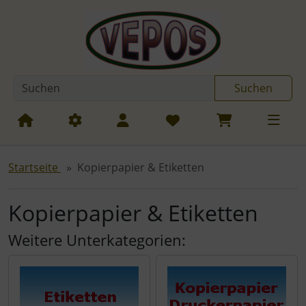
Diese Sprungnavigation (skip link) ist jederzeit zu erreichen
Sprungnavigation
Springe zum Inhalt
Springe zur Navigation
Spri
Suchen
Startseite
Kopierpapier & Etiketten
Kopierpapier & Etiketten
Weitere Unterkategorien: