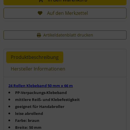
Auf den Merkzettel
Artikeldatenblatt drucken
Produktbeschreibung
Hersteller Informationen
Produktbeschreibung
24 Rollen Klebeband 50 mm x 66 m
PP-Verpackungs-Klebeband
mittlere Reiß- und Klebefestigkeit
geeignet für Handabroller
leise abrollend
Farbe: braun
Breite: 50 mm