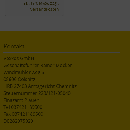
zzgl.
inkl. 19 % MwSt.
Versandkosten
Kontakt
Vexxos GmbH
Geschäftsführer Rainer Mocker
Windmühlenweg 5
08606 Oelsnitz
HRB 27403 Amtsgericht Chemnitz
Steuernummer 223/121/05040
Finazamt Plauen
Tel 037421189500
Fax 037421189500
DE282975929