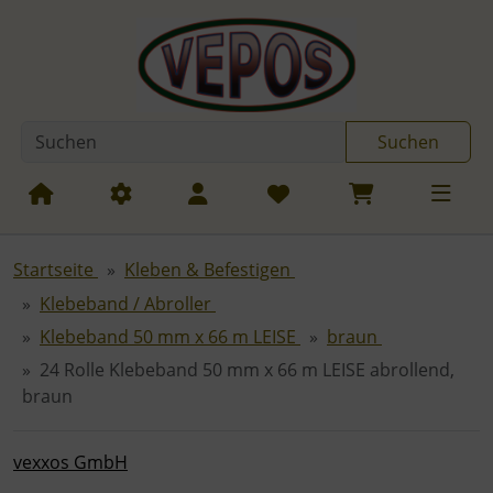
Diese Sprungnavigation (skip link) ist jederzeit zu erreichen
Sprungnavigation
Springe zum Inhalt
Springe zur Navigation
Spri
Suchen
Startseite
Kleben & Befestigen
Klebeband / Abroller
Klebeband 50 mm x 66 m LEISE
braun
24 Rolle Klebeband 50 mm x 66 m LEISE abrollend,
braun
vexxos GmbH