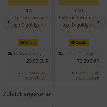
200
600
Luftpolsterumschl
Luftpolsterumschl
zurück
vor
äge C goldgelb
äge D goldgelb
Details
Details
Lieferzeit:
2-4 Tage
Lieferzeit:
2-4 Tage
23,99 EUR
72,29 EUR
zzgl.
zzgl.
inkl. 19 % MwSt.
inkl. 19 % MwSt.
Versandkosten
Versandkosten
Zuletzt angesehen
Es folgt ein Produktslider - navigieren Sie mit der Tab-Tast