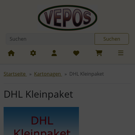
Diese Sprungnavigation (skip link) ist jederzeit zu erreichen
Sprungnavigation
Springe zum Inhalt
Springe zur Navigation
Spri
Suchen
Startseite
Kartonagen
DHL Kleinpaket
DHL Kleinpaket