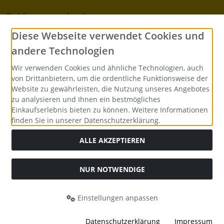
Zahlungsmethoden
Diese Webseite verwendet Cookies und
Barzahlung bei Abholung
andere Technologien
Vorkasse per Überweisung
Wir verwenden Cookies und ähnliche Technologien, auch
von Drittanbietern, um die ordentliche Funktionsweise der
Zahlung per PayPal
Website zu gewährleisten, die Nutzung unseres Angebotes
zu analysieren und Ihnen ein bestmögliches
Zahlung per Rechnung
Einkaufserlebnis bieten zu können. Weitere Informationen
finden Sie in unserer Datenschutzerklärung.
Alle Preise inkl. gesetzl. MwSt. zzgl.
Versandkosten
. Die
ALLE AKZEPTIEREN
durchgestrichenen Preise entsprechen dem bisherigen Preis
bei VEPOS - Luftpolsterumschläge Verpackungsmittel
Bürobedarf.
NUR NOTWENDIGE
VEPOS - Luftpolsterumschläge Verpackungsmittel Bürobedarf
© 2026 | Template © 2026 by Karl
Einstellungen anpassen
mod
ified eCommerce Shopsoftware © 2009-2026
Datenschutzerklärung
Impressum