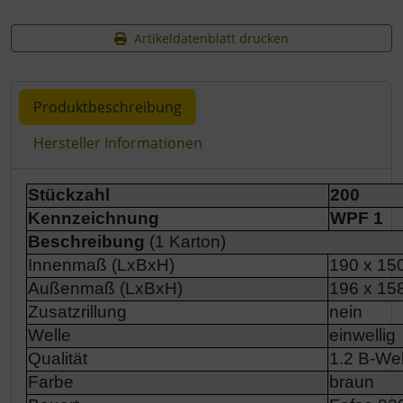
Artikeldatenblatt drucken
Produktbeschreibung
Hersteller Informationen
Produktbeschreibung
Stückzahl
200
Kennzeichnung
WPF 1
Beschreibung
(1 Karton)
Innenmaß (LxBxH)
190 x 15
Außenmaß (LxBxH)
196 x 15
Zusatzrillung
nein
Welle
einwellig
Qualität
1.2 B-Wel
Farbe
braun