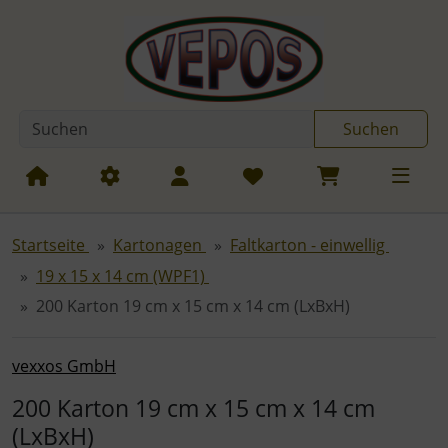
Diese Sprungnavigation (skip link) ist jederzeit zu erreichen
Sprungnavigation
Springe zum Inhalt
Springe zur Navigation
Spri
Suchen
Startseite
Kartonagen
Faltkarton - einwellig
19 x 15 x 14 cm (WPF1)
200 Karton 19 cm x 15 cm x 14 cm (LxBxH)
vexxos GmbH
200 Karton 19 cm x 15 cm x 14 cm
(LxBxH)