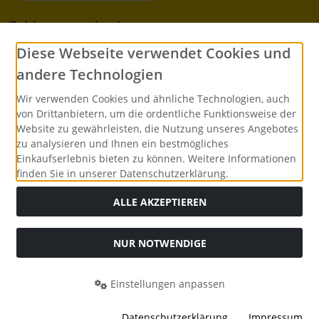
Zahlungsmethoden
Diese Webseite verwendet Cookies und
Barzahlung bei Abholung
andere Technologien
Vorkasse per Überweisung
Wir verwenden Cookies und ähnliche Technologien, auch
von Drittanbietern, um die ordentliche Funktionsweise der
Zahlung per PayPal
Website zu gewährleisten, die Nutzung unseres Angebotes
zu analysieren und Ihnen ein bestmögliches
Zahlung per Rechnung
Einkaufserlebnis bieten zu können. Weitere Informationen
finden Sie in unserer Datenschutzerklärung.
Alle Preise inkl. gesetzl. MwSt. zzgl.
Versandkosten
. Die
ALLE AKZEPTIEREN
durchgestrichenen Preise entsprechen dem bisherigen Preis
bei VEPOS - Luftpolsterumschläge Verpackungsmittel
Bürobedarf.
NUR NOTWENDIGE
VEPOS - Luftpolsterumschläge Verpackungsmittel Bürobedarf
© 2026 | Template © 2026 by Karl
Einstellungen anpassen
mod
ified eCommerce Shopsoftware © 2009-2026
Datenschutzerklärung
Impressum