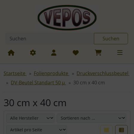
Diese Sprungnavigation (skip link) ist jederzeit zu erreichen
Sprungnavigation
Springe zum Inhalt
Springe zur Navigation
Spri
Suchen
Startseite
Folienprodukte
Druckverschlussbeutel
DV-Beutel Standart 50 µ
30 cm x 40 cm
30 cm x 40 cm
Hier können Sie die nachfolgenden Artikel umsortieren u