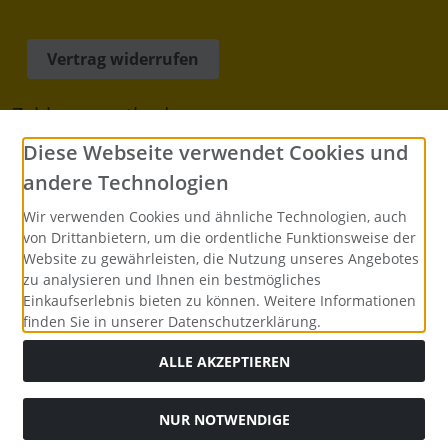
Vertrag widerrufen
Zahlungsmethoden
Diese Webseite verwendet Cookies und
Barzahlung bei Abholung
andere Technologien
Vorkasse per Überweisung
Wir verwenden Cookies und ähnliche Technologien, auch
von Drittanbietern, um die ordentliche Funktionsweise der
Zahlung per PayPal
Website zu gewährleisten, die Nutzung unseres Angebotes
zu analysieren und Ihnen ein bestmögliches
Zahlung per Rechnung
Einkaufserlebnis bieten zu können. Weitere Informationen
finden Sie in unserer Datenschutzerklärung.
Alle Preise inkl. gesetzl. MwSt. zzgl.
Versandkosten
. Die
ALLE AKZEPTIEREN
durchgestrichenen Preise entsprechen dem bisherigen Preis
bei VEPOS - Luftpolsterumschläge Verpackungsmittel
Bürobedarf.
NUR NOTWENDIGE
VEPOS - Luftpolsterumschläge Verpackungsmittel Bürobedarf