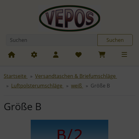
Diese Sprungnavigation (skip link) ist jederzeit zu erreichen
Sprungnavigation
Springe zum Inhalt
Springe zur Navigation
Spri
Suchen
Startseite
Versandtaschen & Briefumschläge
Luftpolsterumschläge
weiß
Größe B
Größe B