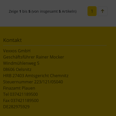
1
Zeige
1
bis
5
(von insgesamt
5
Artikeln)
Kontakt
Vexxos GmbH
Geschäftsführer Rainer Mocker
Windmühlenweg 5
08606 Oelsnitz
HRB 27403 Amtsgericht Chemnitz
Steuernummer 223/121/05040
Finazamt Plauen
Tel 037421189500
Fax 037421189500
DE282975929