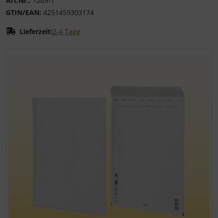
Art.Nr.:
1209-1
GTIN/EAN:
4251459303174
Lieferzeit:
2-4 Tage
Wenn mehr als ein Produktbild existiert, können Sie die "