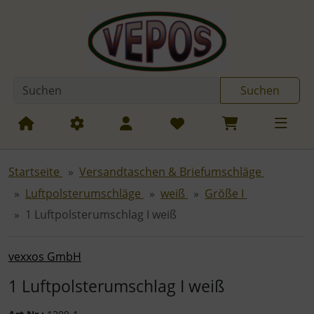
Diese Sprungnavigation (skip link) ist jederzeit zu erreichen
Sprungnavigation
Springe zum Inhalt
Springe zur Navigation
Spri
Suchen
Startseite
Versandtaschen & Briefumschläge
Luftpolsterumschläge
weiß
Größe I
1 Luftpolsterumschlag I weiß
vexxos GmbH
1 Luftpolsterumschlag I weiß