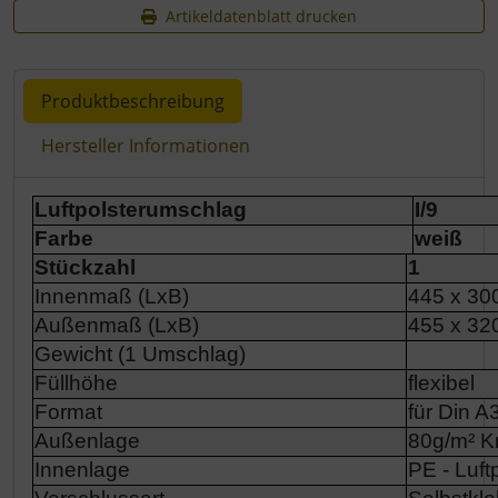
Artikeldatenblatt drucken
Produktbeschreibung
Hersteller Informationen
Produktbeschreibung
Luftpolsterumschlag
I/9
Farbe
weiß
Stückzahl
1
Innenmaß (LxB)
445 x 3
Außenmaß (LxB)
455 x 3
Gewicht (1 Umschlag)
Füllhöhe
flexibel
Format
für Din A
Außenlage
80g/m² Kr
Innenlage
PE - Luftp