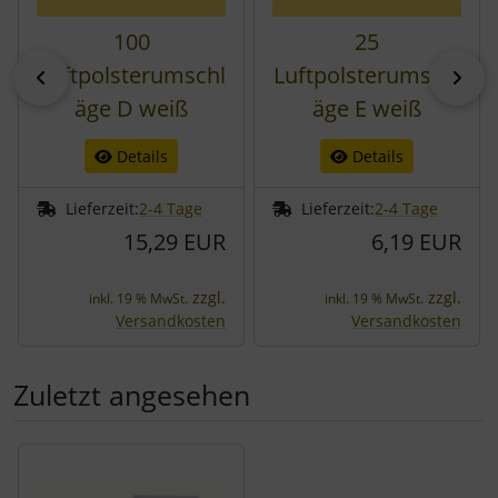
100
25
Luftpolsterumschl
Luftpolsterumschl
zurück
vor
äge D weiß
äge E weiß
Details
Details
Lieferzeit:
2-4 Tage
Lieferzeit:
2-4 Tage
15,29 EUR
6,19 EUR
zzgl.
zzgl.
inkl. 19 % MwSt.
inkl. 19 % MwSt.
Versandkosten
Versandkosten
Zuletzt angesehen
Es folgt ein Produktslider - navigieren Sie mit der Tab-Tast