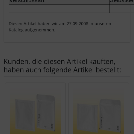
Verschlussart
Selbstkl
Diesen Artikel haben wir am 27.09.2008 in unseren
Katalog aufgenommen.
Kunden, die diesen Artikel kauften,
haben auch folgende Artikel bestellt:
Es folgt ein Produktslider - navigieren Sie mit der Tab-Tast